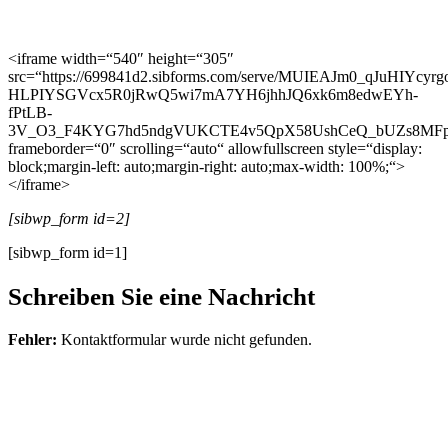
<iframe width=“540″ height=“305″
src=“https://699841d2.sibforms.com/serve/MUIEAJm0_qJuHI
HLPIYSGVcx5R0jRwQ5wi7mA7YH6jhhJQ6xk6m8edwEYh-
fPtLB-
3V_O3_F4KYG7hd5ndgVUKCTE4v5QpX58UshCeQ_bUZs8MFp
frameborder=“0″ scrolling=“auto“ allowfullscreen style=“display:
block;margin-left: auto;margin-right: auto;max-width: 100%;“>
</iframe>
[sibwp_form id=2]
[sibwp_form id=1]
Schreiben Sie eine Nachricht
Fehler:
Kontaktformular wurde nicht gefunden.