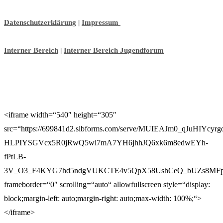
Datenschutzerklärung
|
Impressum
Interner Bereich
|
Interner Bereich Jugendforum
<iframe width=“540″ height=“305″
src=“https://699841d2.sibforms.com/serve/MUIEAJm0_qJuHI
HLPIYSGVcx5R0jRwQ5wi7mA7YH6jhhJQ6xk6m8edwEYh-
fPtLB-
3V_O3_F4KYG7hd5ndgVUKCTE4v5QpX58UshCeQ_bUZs8MFp
frameborder=“0″ scrolling=“auto“ allowfullscreen style=“display:
block;margin-left: auto;margin-right: auto;max-width: 100%;“>
</iframe>