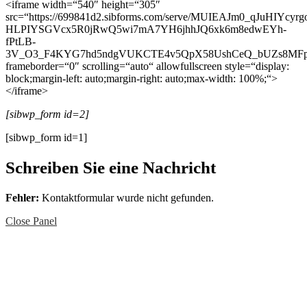
<iframe width=“540″ height=“305″
src=“https://699841d2.sibforms.com/serve/MUIEAJm0_qJuHI
HLPIYSGVcx5R0jRwQ5wi7mA7YH6jhhJQ6xk6m8edwEYh-
fPtLB-
3V_O3_F4KYG7hd5ndgVUKCTE4v5QpX58UshCeQ_bUZs8MFp
frameborder=“0″ scrolling=“auto“ allowfullscreen style=“display:
block;margin-left: auto;margin-right: auto;max-width: 100%;“>
</iframe>
[sibwp_form id=2]
[sibwp_form id=1]
Schreiben Sie eine Nachricht
Fehler:
Kontaktformular wurde nicht gefunden.
Close Panel