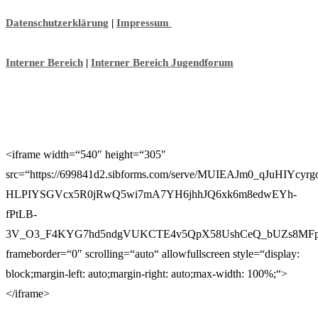
Datenschutzerklärung
|
Impressum
Interner Bereich
|
Interner Bereich Jugendforum
<iframe width=“540″ height=“305″
src=“https://699841d2.sibforms.com/serve/MUIEAJm0_qJuHI
HLPIYSGVcx5R0jRwQ5wi7mA7YH6jhhJQ6xk6m8edwEYh-
fPtLB-
3V_O3_F4KYG7hd5ndgVUKCTE4v5QpX58UshCeQ_bUZs8MFp
frameborder=“0″ scrolling=“auto“ allowfullscreen style=“display:
block;margin-left: auto;margin-right: auto;max-width: 100%;“>
</iframe>