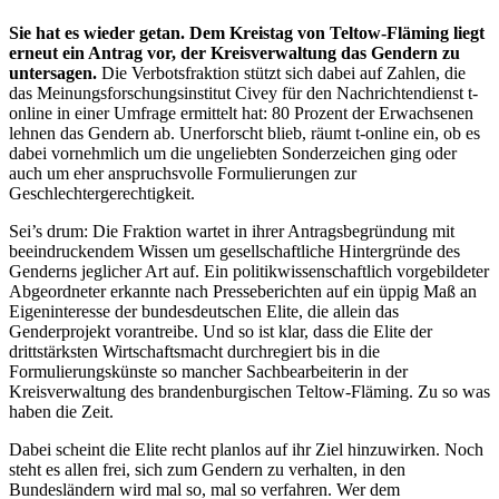
Sie hat es wieder getan. Dem Kreistag von Teltow-Fläming liegt
erneut ein Antrag vor, der Kreisverwaltung das Gendern zu
untersagen.
Die Verbotsfraktion stützt sich dabei auf Zahlen, die
das Meinungsforschungsinstitut Civey für den Nachrichtendienst t-
online in einer Umfrage ermittelt hat: 80 Prozent der Erwachsenen
lehnen das Gendern ab. Unerforscht blieb, räumt t-online ein, ob es
dabei vornehmlich um die ungeliebten Sonderzeichen ging oder
auch um eher anspruchsvolle Formulierungen zur
Geschlechtergerechtigkeit.
Sei’s drum: Die Fraktion wartet in ihrer Antragsbegründung mit
beeindruckendem Wissen um gesellschaftliche Hintergründe des
Genderns jeglicher Art auf. Ein politikwissenschaftlich vorgebildeter
Abgeordneter erkannte nach Presseberichten auf ein üppig Maß an
Eigeninteresse der bundesdeutschen Elite, die allein das
Genderprojekt vorantreibe. Und so ist klar, dass die Elite der
drittstärksten Wirtschaftsmacht durchregiert bis in die
Formulierungskünste so mancher Sachbearbeiterin in der
Kreisverwaltung des brandenburgischen Teltow-Fläming. Zu so was
haben die Zeit.
Dabei scheint die Elite recht planlos auf ihr Ziel hinzuwirken. Noch
steht es allen frei, sich zum Gendern zu verhalten, in den
Bundesländern wird mal so, mal so verfahren. Wer dem