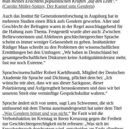
man meines Erachtens populistischen Kräften ‚auf den Leim‘.“
(
Carolin Müller-Spitzer, Der Kampf ums Gendern
)
Auch das Institut für Generationenforschung in Augsburg hat in
mehreren Studien einen Blick aufs Gendern geworfen. Alter und
Geschlecht der Befragten waren in der Regel ausschlaggebend für
die Haltung zum Thema. Festgestellt wurde aber auch: Zwischen
Befürworterinnen und Ablehnern geschlechtergerechter Sprache
scheint es immer weniger Gelassenheit zu geben. Institutsleiter
Rüdiger Maas schreibt zu den Problemen der wissenschaftlichen
Ermittlungen bei den Umfragen: „Wir haben in Deutschland bei
gesamtgesellschaftlichen Diskursen keine Ambiguitätstoleranz mehr,
fast nur noch Extreme.“
Sprachwissenschaftler Robert Kaehlbrandt, Mitglied der Deutschen
Akademie für Sprache und Dichtung, pflichtet dem bei: „Ich
wünsche mir aber, dass wir aus dieser Sackgasse, dieser
Polarisierung und Aufgeregtheit herauskommen und dass wir bei
unserem Streit eine vernünftige Gesprächskultur wahren.“
Sprache ändert sich von unten, sagt Lara Schwenner, die sich
umfassend mit dem Thema auseinandergesetzt hat unter dem Titel
„
Was Gendern bringt und was nicht.
“ Ihr Fazit wird die
Verbotsfraktion im Kreistag in ihrem Kreuzzug gegen die Freiheit
zur Geschlechtergerechtigkeit nicht erfreuen: „Was sich im
Sprachgebrauch durchsetzen wird, entscheiden am Ende allerdings