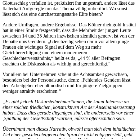
Glottisschlag verfallen ist, praktiziert ihn ungestraft, andere lässt das
flatterhaft Aufgeregte um das Thema völlig unberührt. Wo sonst
lässt sich das eine durchsetzungsstarke Elite bieten?
Andere Umfragen, andere Ergebnisse. Das Kölner rheingold Institut
hat in einer Studie festgestellt, dass die Mehrheit der jungen Leute
zwischen 14 und 35 Jahren inzwischen ziemlich genervt ist von der
Debatte ums Gendern. „Gleichzeitig sehen darin vor allem junge
Frauen ein wichtiges Signal auf dem Weg zu mehr
Gleichberechtigung und einem moderneren
Geschlechterverständnis,“ heißt es da, „44 % aller Befragten
erachten die Diskussion als wichtig und gerechtfertigt.“
Vor allem bei Unternehmen scheint die Achtsamkeit gewachsen,
besonders bei der Personalsuche, denn: „Fehlendes Gendern lässt
den Arbeitgeber eher altmodisch und für jüngere Zielgruppen
weniger attraktiv erscheinen.“
„Es gibt jedoch Diskursteilnehmer*innen, die kaum Interesse an
einer solchen friedlichen, konstruktiven Art der Auseinandersetzung
haben. Dass dies gerade diejenigen sind, die andererseits vor einer
‚Spaltung der Gesellschaft‘ warnen, müsste offensichtlich sein.
Übernimmt man dieses Narrativ, obwohl man sich dem inhaltlichen
Ziel einer geschlechtergerechten Sprache nicht entgegenstellt, geht