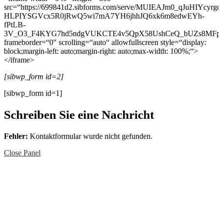
src=“https://699841d2.sibforms.com/serve/MUIEAJm0_qJuHI
HLPIYSGVcx5R0jRwQ5wi7mA7YH6jhhJQ6xk6m8edwEYh-
fPtLB-
3V_O3_F4KYG7hd5ndgVUKCTE4v5QpX58UshCeQ_bUZs8MFp
frameborder=“0″ scrolling=“auto“ allowfullscreen style=“display:
block;margin-left: auto;margin-right: auto;max-width: 100%;“>
</iframe>
[sibwp_form id=2]
[sibwp_form id=1]
Schreiben Sie eine Nachricht
Fehler:
Kontaktformular wurde nicht gefunden.
Close Panel