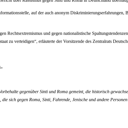
e Bericht über Rassismus gegen Sinti und Roma in Deutschland überhaup
Informationsstelle, auf der auch anonym Diskriminierungserfahrungen, 
 Rechtsextremismus und gegen nationalistische Spaltungstendenzen si
staat zu verteidigen“, erläuterte der Vorsitzende des Zentralrats Deut
n
„
Vorbehalte gegenüber Sinti und Roma gemeint, die historisch gewachsen
 die sich gegen Roma, Sinti, Fahrende, Jenische und andere Personen r