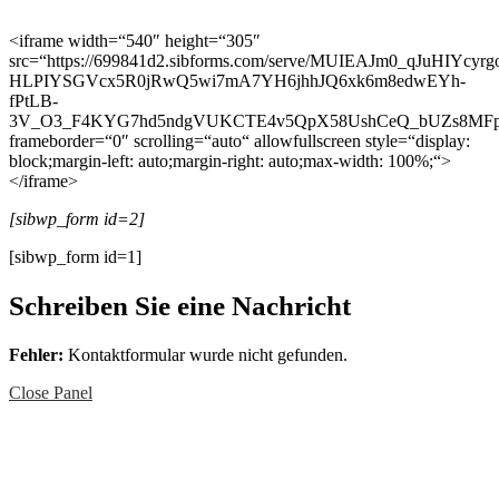
<iframe width=“540″ height=“305″
src=“https://699841d2.sibforms.com/serve/MUIEAJm0_qJuHI
HLPIYSGVcx5R0jRwQ5wi7mA7YH6jhhJQ6xk6m8edwEYh-
fPtLB-
3V_O3_F4KYG7hd5ndgVUKCTE4v5QpX58UshCeQ_bUZs8MFp
frameborder=“0″ scrolling=“auto“ allowfullscreen style=“display:
block;margin-left: auto;margin-right: auto;max-width: 100%;“>
</iframe>
[sibwp_form id=2]
[sibwp_form id=1]
Schreiben Sie eine Nachricht
Fehler:
Kontaktformular wurde nicht gefunden.
Close Panel