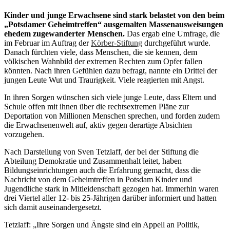
Kinder und junge Erwachsene sind stark belastet von den beim
„Potsdamer Geheimtreffen“ ausgemalten Massenausweisungen
ehedem zugewanderter Menschen.
Das ergab eine Umfrage, die
im Februar im Auftrag der
Körber-Stiftung
durchgeführt wurde.
Danach fürchten viele, dass Menschen, die sie kennen, dem
völkischen Wahnbild der extremen Rechten zum Opfer fallen
könnten. Nach ihren Gefühlen dazu befragt, nannte ein Drittel der
jungen Leute Wut und Traurigkeit. Viele reagierten mit Angst.
In ihren Sorgen wünschen sich viele junge Leute, dass Eltern und
Schule offen mit ihnen über die rechtsextremen Pläne zur
Deportation von Millionen Menschen sprechen, und forden zudem
die Erwachsenenwelt auf, aktiv gegen derartige Absichten
vorzugehen.
Nach Darstellung von Sven Tetzlaff, der bei der Stiftung die
Abteilung Demokratie und Zusammenhalt leitet, haben
Bildungseinrichtungen auch die Erfahrung gemacht, dass die
Nachricht von dem Geheimtreffen in Potsdam Kinder und
Jugendliche stark in Mitleidenschaft gezogen hat. Immerhin waren
drei Viertel aller 12- bis 25-Jährigen darüber informiert und hatten
sich damit auseinandergesetzt.
Tetzlaff: „Ihre Sorgen und Ängste sind ein Appell an Politik,