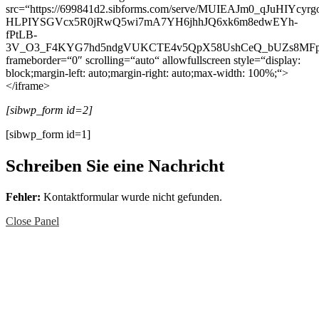
src=“https://699841d2.sibforms.com/serve/MUIEAJm0_qJuHI
HLPIYSGVcx5R0jRwQ5wi7mA7YH6jhhJQ6xk6m8edwEYh-
fPtLB-
3V_O3_F4KYG7hd5ndgVUKCTE4v5QpX58UshCeQ_bUZs8MFp
frameborder=“0″ scrolling=“auto“ allowfullscreen style=“display:
block;margin-left: auto;margin-right: auto;max-width: 100%;“>
</iframe>
[sibwp_form id=2]
[sibwp_form id=1]
Schreiben Sie eine Nachricht
Fehler:
Kontaktformular wurde nicht gefunden.
Close Panel