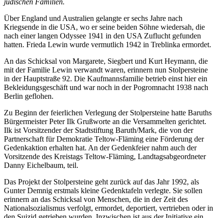
jüdischen Familien.
Über England und Australien gelangte er sechs Jahre nach
Kriegsende in die USA, wo er seine beiden Söhne wiedersah, die
nach einer langen Odyssee 1941 in den USA Zuflucht gefunden
hatten. Frieda Lewin wurde vermutlich 1942 in Treblinka ermordet.
An das Schicksal von Margarete, Siegbert und Kurt Heymann, die
mit der Familie Lewin verwandt waren, erinnern nun Stolpersteine
in der Hauptstraße 92. Die Kaufmannsfamilie betrieb einst hier ein
Bekleidungsgeschäft und war noch in der Pogromnacht 1938 nach
Berlin geflohen.
Zu Beginn der feierlichen Verlegung der Stolpersteine hatte Baruths
Bürgermeister Peter Ilk Grußworte an die Versammelten gerichtet.
Ilk ist Vorsitzender der Stadtstiftung Baruth/Mark, die von der
Partnerschaft für Demokratie Teltow-Fläming eine Förderung der
Gedenkaktion erhalten hat. An der Gedenkfeier nahm auch der
Vorsitzende des Kreistags Teltow-Fläming, Landtagsabgeordneter
Danny Eichelbaum, teil.
Das Projekt der Stolpersteine geht zurück auf das Jahr 1992, als
Gunter Demnig erstmals kleine Gedenktafeln verlegte. Sie sollen
erinnern an das Schicksal von Menschen, die in der Zeit des
Nationalsozialismus verfolgt, ermordet, deportiert, vertrieben oder in
den Suizid getrieben wurden. Inzwischen ist aus der Initiative ein